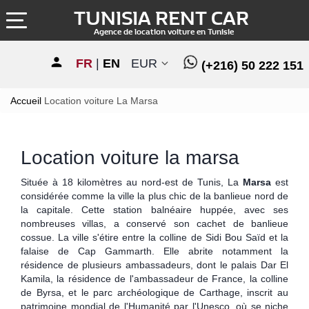
TUNISIA RENT CAR
Agence de location voiture en Tunisie
FR
|
EN
EUR
(+216) 50 222 151
Accueil
Location voiture La Marsa
Location voiture la marsa
Située à 18 kilomètres au nord-est de Tunis, La
Marsa
est
considérée comme la ville la plus chic de la banlieue nord de
la capitale. Cette station balnéaire huppée, avec ses
nombreuses villas, a conservé son cachet de banlieue
cossue. La ville s'étire entre la colline de Sidi Bou Saïd et la
falaise de Cap Gammarth. Elle abrite notamment la
résidence de plusieurs ambassadeurs, dont le palais Dar El
Kamila, la résidence de l'ambassadeur de France, la colline
de Byrsa, et le parc archéologique de Carthage, inscrit au
patrimoine mondial de l'Humanité par l'Unesco, où se niche